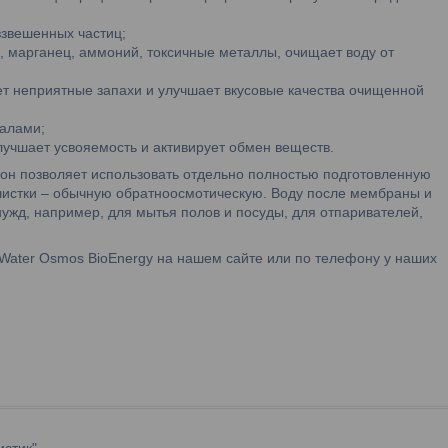
взвешенных частиц;
, марганец, аммоний, токсичные металлы, очищает воду от
ет неприятные запахи и улучшает вкусовые качества очищенной
алами;
лучшает усвояемость и активирует обмен веществ.
 он позволяет использовать отдельно полностью подготовленную
очистки – обычную обратноосмотическую. Воду после мембраны и
ужд, например, для мытья полов и посуды, для отпаривателей,
Water Osmos BioEnergy на нашем сайте или по телефону у наших
истик"