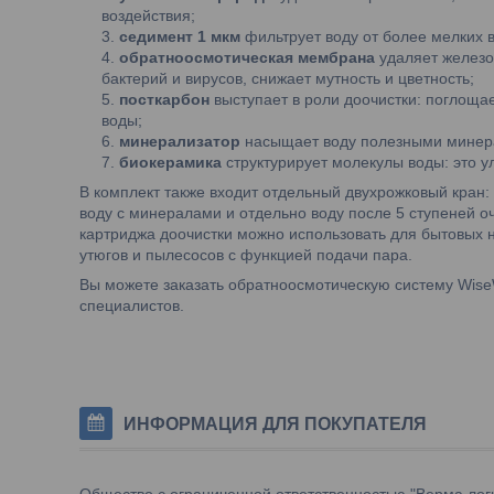
воздействия;
седимент 1 мкм
фильтрует воду от более мелких 
обратноосмотическая мембрана
удаляет железо
бактерий и вирусов, снижает мутность и цветность;
посткарбон
выступает в роли доочистки: поглоща
воды;
минерализатор
насыщает воду полезными минер
биокерамика
структурирует молекулы воды: это у
В комплект также входит отдельный двухрожковый кран:
воду с минералами и отдельно воду после 5 ступеней 
картриджа доочистки можно использовать для бытовых н
утюгов и пылесосов с функцией подачи пара.
Вы можете заказать обратноосмотическую систему Wise
специалистов.
ИНФОРМАЦИЯ ДЛЯ ПОКУПАТЕЛЯ
Общество с ограниченной ответственностью "Верма лог