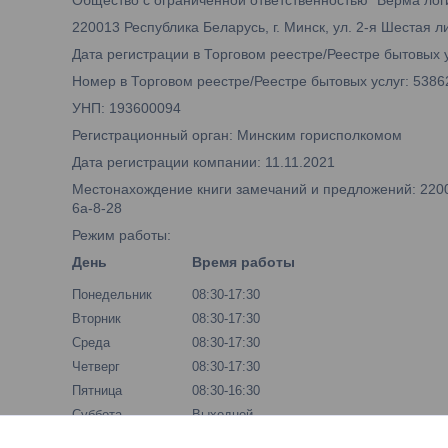
220013 Республика Беларусь, г. Минск, ул. 2-я Шестая лин
Дата регистрации в Торговом реестре/Реестре бытовых у
Номер в Торговом реестре/Реестре бытовых услуг: 5386
УНП: 193600094
Регистрационный орган: Минским горисполкомом
Дата регистрации компании: 11.11.2021
Местонахождение книги замечаний и предложений: 220013
6а-8-28
Режим работы:
День
Время работы
Понедельник
08:30-17:30
Вторник
08:30-17:30
Среда
08:30-17:30
Четверг
08:30-17:30
Пятница
08:30-16:30
Суббота
Выходной
Воскресенье
Выходной