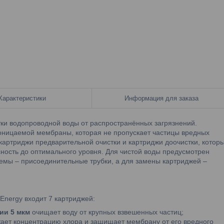
Характеристики
Информация для заказа
тки водопроводной воды от распространённых загрязнений.
оницаемой мембраны, которая не пропускает частицы вредных
 картриджи предварительной очистки и картриджи доочистки, котор
сность до оптимального уровня. Для чистой воды предусмотрен
темы – присоединительные трубки, а для замены картриджей –
Energy входит 7 картриджей:
ии 5 мкм
очищает воду от крупных взвешенных частиц;
жает концентрацию хлора и защищает мембрану от его вредного